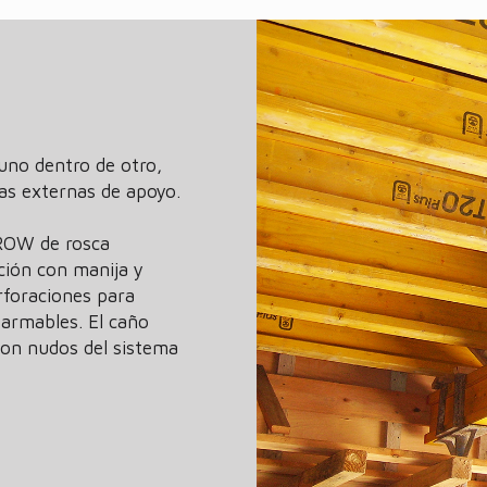
uno dentro de otro,
cas externas de apoyo.
CROW de rosca
ción con manija y
rforaciones para
sarmables. El caño
con nudos del sistema